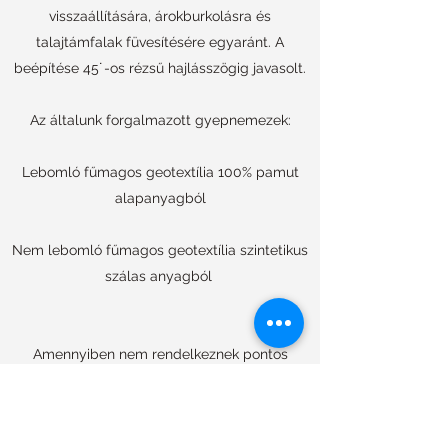
visszaállítására, árokburkolásra és
talajtámfalak füvesítésére egyaránt. A
beépítése 45˙-os rézsű hajlásszögig javasolt.
Az általunk forgalmazott gyepnemezek:
Lebomló fűmagos geotextília 100% pamut
alapanyagból
Nem lebomló fűmagos geotextília szintetikus
szálas anyagból
Amennyiben nem rendelkeznek pontos
paraméterekkel a keresett
geoműanyagot illetően, minden esetben
kérjék kollégáink szakértő segítségét a