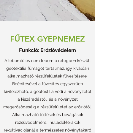
FŰTEX GYEPNEMEZ
Funkció: Erózióvédelem
A lebomló és nem lebomló rétegben készült
geotextília fűmagot tartalmaz, így kiválóan
alkalmazható rézsűfelületek füvesítésére.
Beépítésével a füvesítés egyszerűen
kivitelezhető, a geotextília védi a növényzetet
a kiszáradástól, és a növényzet
megerősödéséig a rézsűfelületet az eróziótól.
Alkalmazható töltések és bevágások
rézsűvédelmére, hulladéklerakók
rekultivációjánál a természetes növénytakaró