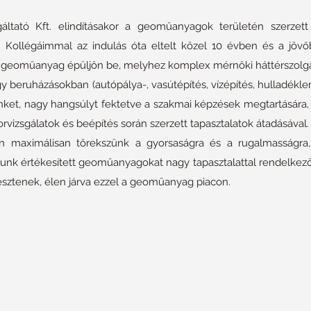
áltató Kft. elindításakor a geoműanyagok területén szerzett
. Kollégáimmal az indulás óta eltelt közel 10 évben és a jövő
ő geoműanyag épüljön be, melyhez komplex mérnöki háttérszolgált
gy beruházásokban (autópálya-, vasútépítés, vízépítés, hulladékler
nket, nagy hangsúlyt fektetve a szakmai képzések megtartására,
rvizsgálatok és beépítés során szerzett tapasztalatok átadásával.
án maximálisan törekszünk a gyorsaságra és a rugalmasságr
alunk értékesített geoműanyagokat nagy tapasztalattal rendelkező ha
esztenek, élen járva ezzel a geoműanyag piacon.