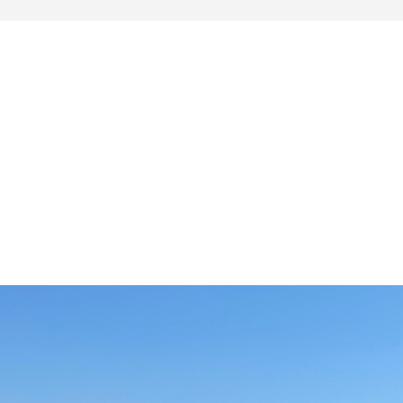
APASZTALAT 
TUDÁS