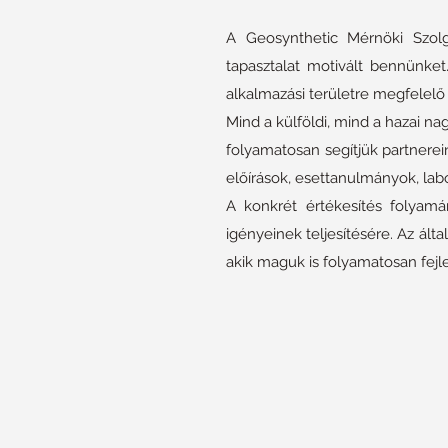
A Geosynthetic Mérnöki Szolg
tapasztalat motivált bennünket
alkalmazási területre megfelel
Mind a külföldi, mind a hazai na
folyamatosan segítjük partnerei
előírások, esettanulmányok, labo
A konkrét értékesítés folyam
igényeinek teljesítésére. Az ált
akik maguk is folyamatosan fejl